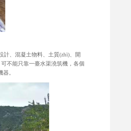
、混凝土物料、土質(zhì)、開
，可不能只靠一臺水渠澆筑機，各個
合機器。