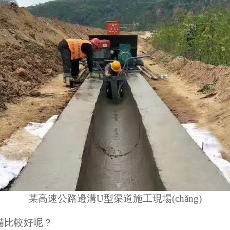
某高速公路邊溝U型渠道施工現場(chǎng)
較好呢？