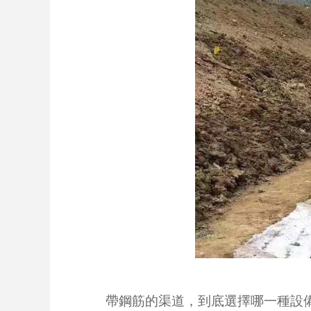
帶鋼筋的渠道，到底選擇哪一種設備比