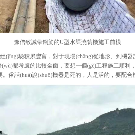
豫信致誠帶鋼筋的U型水渠澆筑機施工前模
ng)驗積累豐富，對于現場(chǎng)從地形、到機器設計
后服務(wù)都考慮的比較全面，要想一個(gè)工程施工順利
要。俗話(huà)說(shuō)機器是死的，人是活的，要配