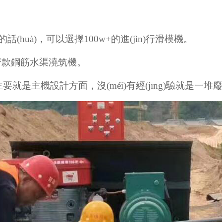
的話(huà)，可以選擇100w+的進(jìn)行滑模機。
)濟款鋼筋水渠澆筑機。
，主要就是主機設計方面，沒(méi)有經(jīng)驗就是一堆