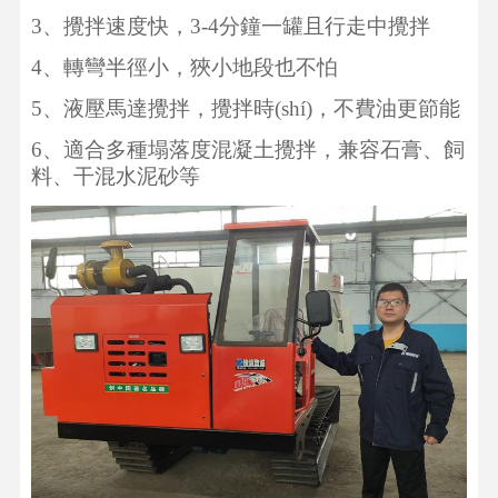
3、攪拌速度快，3-4分鐘一罐且行走中攪拌
4、轉彎半徑小，狹小地段也不怕
5、液壓馬達攪拌，攪拌時(shí)，不費油更節能
6、適合多種塌落度混凝土攪拌，兼容石膏、飼
料、干混水泥砂等