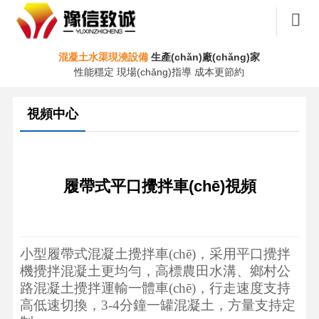
混凝土水渠現澆設備
生產(chǎn)廠(chǎng)家
性能穩定 現場(chǎng)指導 成本更節約
視頻中心
履帶式平口攪拌車(chē)視頻
小型履帶式混凝土攪拌車(chē)，采用平口攪拌
機攪拌混凝土更均勻，高標農田水溝、鄉村公
路混凝土攪拌運輸一體車(chē)，行走速度支持
高低速切換，3-4分鐘一罐混凝土，方量支持定