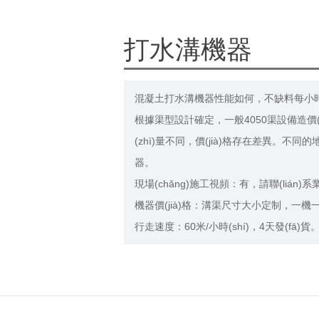
打水溝機器
混凝土打水溝機器性能如何，不缺料每小時(s
根據渠型設計確定，一般4050渠設備造價(jià
(zhì)量不同，價(jià)格存在差異。不
器。
現場(chǎng)施工視頻：有，請聯(lián)系業(
機器價(jià)格：溝渠尺寸大小定制，一機一渠
行走速度：60米/小時(shí)，4天發(fā)貨