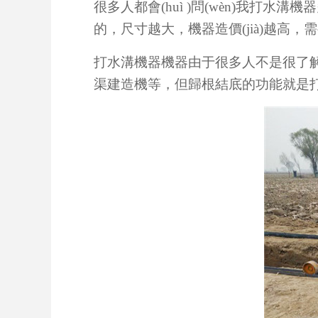
很多人都會(huì )問(wèn)我打水
的，尺寸越大，機器造價(jià)越
打水溝機器機器由于很多人不是很了解，
渠建造機等，但歸根結底的功能就是打水渠的