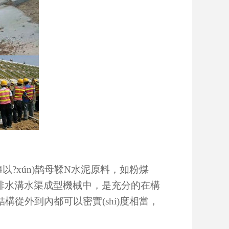
4以?xún)鹊母鞣N水泥原料，如粉煤
應用到排水溝水渠成型機械中，是充分的在構
結構從外到內都可以密實(shí)度相當，