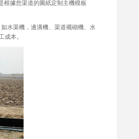
渠的機器是根據您渠道的圖紙定制主機模板
如水渠機，邊溝機、渠道襯砌機、水
本。