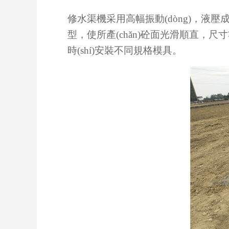
修水渠機采用高幅振動(dòng)，液壓成
型，使所產(chǎn)砼面光滑順直，尺寸準確
時(shí)安裝不同規格模具。