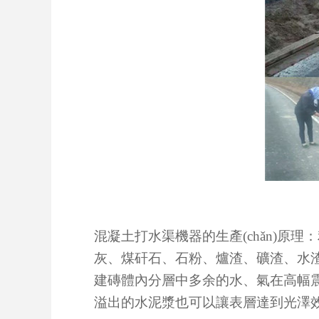
混凝土打水渠機器的生產(chǎn)原理：利用水
灰、煤矸石、石粉、爐渣、
建磚體內分層中多余的水、氣在高幅震動(dò
溢出的水泥漿也可以讓表層達到光澤效應