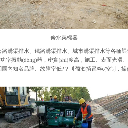
修水渠機器
溝渠排水、鐵路溝渠排水、城市溝渠排水等各種渠道水
大功率振動(dòng)器，密實(shí)度高，施工、表面光滑。
用國內知名品牌、故障率低?？刂葡洳捎冒粹o控制，操